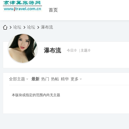
首页
论坛
论坛
瀑布流
瀑布流
今日:
0
|
主题:
0
京
»
›
›
全部主题
最新
热门
热帖
精华
更多
本版块或指定的范围内尚无主题
津