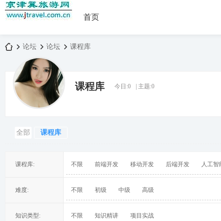
首页
论坛
论坛
课程库
课程库
今日:
0
|
主题:
0
京
»
›
›
全部
课程库
课程库:
不限
前端开发
移动开发
后端开发
人工智
津
难度:
不限
初级
中级
高级
知识类型:
不限
知识精讲
项目实战