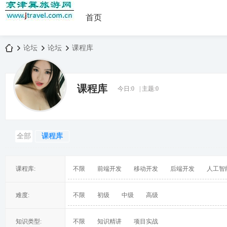
首页
论坛
论坛
课程库
课程库
今日:
0
|
主题:
0
京
»
›
›
全部
课程库
课程库:
不限
前端开发
移动开发
后端开发
人工智
津
难度:
不限
初级
中级
高级
知识类型:
不限
知识精讲
项目实战