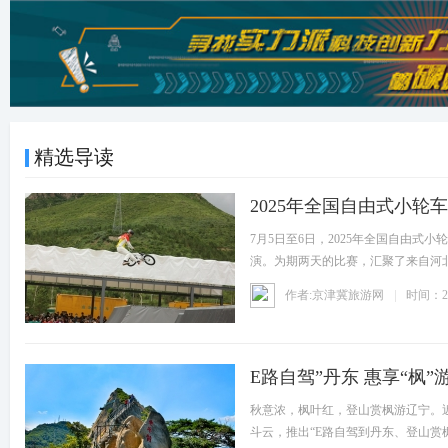
精选导读
2025年全国自由式小轮
7月5日至6日，2025年全国自由
演。为期两天的比赛，汇聚了来自河
场
作者:京津冀旅游网
时间：20
E路自驾”丹东 惠享“枫”
秋意浓，枫叶红，登山赏枫游辽宁。近
斗云，推出“E路自驾到丹东、登山赏