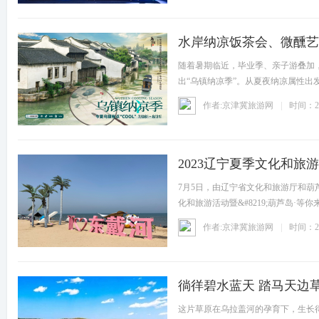
水岸纳凉饭茶会、微醺艺
随着暑期临近，毕业季、亲子游叠加，出
出“乌镇纳凉季”。从夏夜纳凉属性
作者:京津冀旅游网
时间：20
2023辽宁夏季文化和旅
7月5日，由辽宁省文化和旅游厅和葫芦
化和旅游活动暨&#8219;葫芦岛·
作者:京津冀旅游网
时间：20
徜徉碧水蓝天 踏马天边
这片草原在乌拉盖河的孕育下，生长