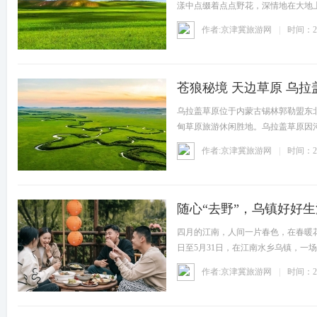
漾中点缀着点点野花，深情地在大地
骏马
作者:京津冀旅游网
时间：20
苍狼秘境 天边草原 乌
乌拉盖草原位于内蒙古锡林郭勒盟东
甸草原旅游休闲胜地。乌拉盖草原因
映、
作者:京津冀旅游网
时间：20
随心“去野”，乌镇好好生
四月的江南，人间一片春色，在春暖
日至5月31日，在江南水乡乌镇，一
留
作者:京津冀旅游网
时间：20