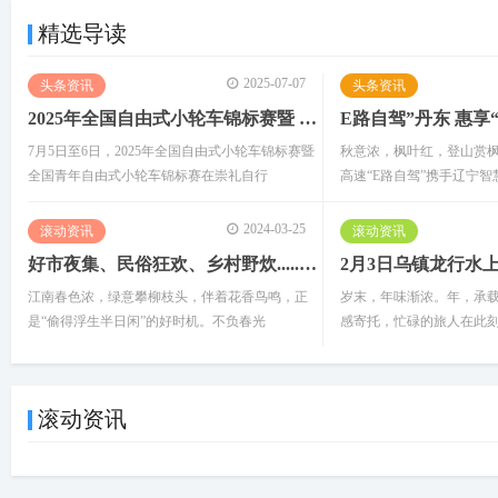
精选导读
2025-07-07
头条资讯
头条资讯
2025年全国自由式小轮车锦标赛暨 全国青年锦标赛在崇礼成功举办
E路自驾”丹东 惠享
7月5日至6日，2025年全国自由式小轮车锦标赛暨
秋意浓，枫叶红，登山赏
全国青年自由式小轮车锦标赛在崇礼自行
高速“E路自驾”携手辽宁智
2024-03-25
滚动资讯
滚动资讯
好市夜集、民俗狂欢、乡村野炊......春天该很好，乌镇好好生活节
江南春色浓，绿意攀柳枝头，伴着花香鸟鸣，正
岁末，年味渐浓。年，承
是“偷得浮生半日闲”的好时机。不负春光
感寄托，忙碌的旅人在此
滚动资讯