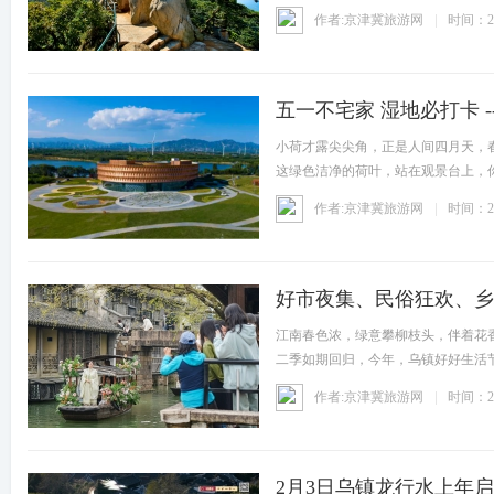
作者:京津冀旅游网
时间：20
五一不宅家 湿地必打卡 -
小荷才露尖尖角，正是人间四月天，
这绿色洁净的荷叶，站在观景台上，
境，
作者:京津冀旅游网
时间：20
好市夜集、民俗狂欢、乡村
江南春色浓，绿意攀柳枝头，伴着花香
二季如期回归，今年，乌镇好好生活节
作者:京津冀旅游网
时间：20
2月3日乌镇龙行水上年