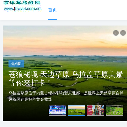
首页
焦点图
焦点图
苍狼秘境 天边草原 乌拉盖草原美景
“兔”出重围，乌镇年，不一样的水
等你来打卡！
上人家热闹年！
乌拉盖草原位于内蒙古锡林郭勒盟东北部，是世界上天然草原自然
一年又一年，新的一年即将来临，2023年1月19日-2月5日，乌镇景
风貌保存完好的黄金牧场
区“乌镇年”的活动也将