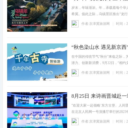
岁末，年味渐浓。年，承载着每个华
希冀。值此之际，乌镇景区推出“龙行
作者:京津冀旅游网
时间：20
“秋色染山水 遇见新京西
在中国的传统节气“秋分”来临之际，
潜力、创新新消费，9月22日，“相
作者:京津冀旅游网
时间：20
8月25日 来诗画晋城赴
“欢迎大家一起领略‘东方古堡、人间
在北京人民网一号演播厅举行的202
作者:京津冀旅游网
时间：20