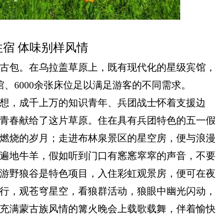
住宿 体味别样风情
古包。在乌拉盖草原上，既有现代化的星级宾馆，
馆、
6000
余张床位足以满足游客的不同需求。
想，成千上万的知识青年、兵团战士怀着支援边
青春献给了这片草原。住在具有兵团特色的五一假
燃烧的岁月；走进布林泉景区的星空房，便与浪漫
遍地牛羊，假如听到门口有窸窸窣窣的声音，不要
游野狼谷是特色项目，入住彩虹观景房，便可在夜
行，观苍穹星空，看狼群活动，狼眼中幽光闪动，
充满蒙古族风情的篝火晚会上载歌载舞，伴着愉快