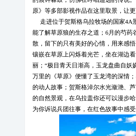
原》等多部影视作品在这里取景，让更
走进位于贺斯格乌拉牧场的国家
4A
能了解草原狼的生存之道；
6
月的芍药
散，留下的只有美好的心情，用来感悟
镶嵌在草原上闪烁着光芒，坐在湖边看
丽；
“
极目青天日渐高，玉龙盘曲自妖
万里的《草原》便懂了玉龙湾的深情；
的动人故事；贺斯格淖尔水光潋滟、芦
的自然景观，在乌拉盖你还可以漫步哈
为你诉说兵团往事，在红色故事中感受