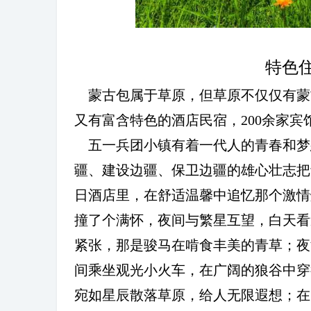
特色
蒙古包属于草原，但草原不仅仅有蒙
又有富含特色的酒店民宿，
200
余家宾
五一兵团小镇有着一代人的青春和梦
疆、建设边疆、保卫边疆的雄心壮志把
日酒店里，在舒适温馨中追忆那个激情
撞了个满怀，夜间与繁星互望，白天看
紧张，那是骏马在啃食丰美的青草；夜
间乘坐观光小火车，在广阔的狼谷中穿
宛如星辰散落草原，给人无限遐想；在