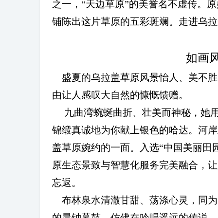
之一，
“
天边草原
”
的美誉名不虚传。原
铺陈出这片草原的五彩斑斓。走进乌拉
游
如画
盛夏的乌拉盖草原风景怡人、美不胜
由让人感叹大自然的慷慨馈赠。
九曲湾蜿蜒曲折、壮美而神秘，她
锦缎真诚地为你献上银色的哈达。河岸
网
盖草原婉约的一面。入选
“
中国美丽田
原生态景致与智慧化服务完美融合，让
忘返。
布林泉水清澈甘甜、荡涤心灵，同为
的晨钟暮鼓，仿佛在吟唱遥远的传说。