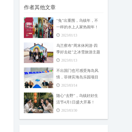
作者其他文章
“兔”出重围，乌镇年，不
一样的水上人家热闹年！
2023/01/13
乌兰察布“周末休闲游·四
季好去处”之冰雪旅游主题
系列活动——冬季冰雪康
2023/01/13
养北京专列 ...
不出国门也可感受海岛风
情，菲律宾海岛乐园项目
正式启动！
2023/03/14
随心“去野”，乌镇好好生
活节4月1日盛大开幕！
2023/03/30