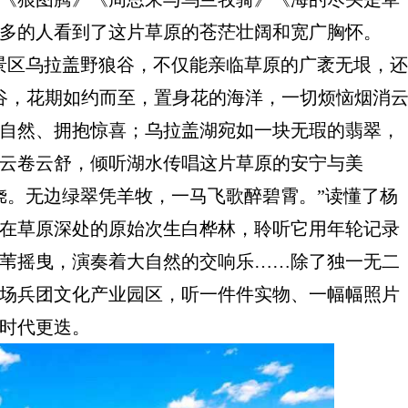
多的人看到了这片草原的苍茫壮阔和宽广胸怀。
景区乌拉盖野狼谷，不仅能亲临草原的广袤无垠，还
谷，花期如约而至，置身花的海洋，一切烦恼烟消
自然、拥抱惊喜；乌拉盖湖宛如一块无瑕的翡翠，
云卷云舒，倾听湖水传唱这片草原的安宁与美
娆。无边绿翠凭羊牧，一马飞歌醉碧霄。
”
读懂了杨
在草原深处的原始次生白桦林，聆听它用年轮记录
苇摇曳，演奏着大自然的交响乐……除了独一无二
场兵团文化产业园区，听一件件实物、一幅幅照片
时代更迭。