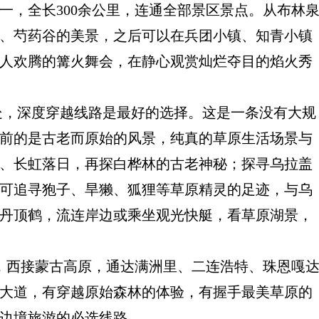
一，全长
300
余公里，连通全部景区景点。从布林
、芍药谷的美景，之后可以在兵团小镇、知青小镇
人欢腾的篝火舞会，在静心观赏灿烂夺目的焰火秀
处，深度穿越线路是最好的选择。这是一条没有大规
前的是古老而原始的风景，纯真的草原生活场景与
、长虹落日，再探白桦林的古老神秘；探寻乌拉盖
可追寻狍子、旱獭、狐狸等草原精灵的足迹，与乌
丹顶鹤，流连岸边或乘坐观光快艇，看草原湖景，
，西接蒙古高原，通达满洲里、二连浩特、珠恩嘎
大道，有穿越原始森林的体验，有握手最美草原的
边境旅游的必选线路。