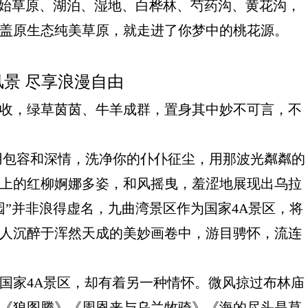
始草原、湖泊、湿地、白桦林、芍药沟、黄花沟，
盖原生态纯美草原，就走进了你梦中的桃花源。
风景 尽享浪漫自由
收，绿草茵茵、牛羊成群，置身其中妙不可言，不
用包容和深情，洗净你的仆仆征尘，用那波光粼粼的
上的红柳婀娜多姿，和风摇曳，羞涩地展现出乌拉
园
”
并非浪得虚名，九曲湾景区作为国家
4A
景区，将
人沉醉于浑然天成的美妙画卷中，游目骋怀，流连
国家
4A
景区，却有着另一种情怀。微风掠过布林庙
《狼图腾》《周恩来与乌兰牧骑》《海的尽头是草