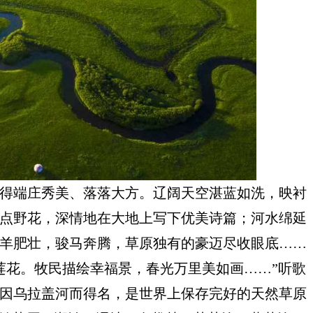
得端庄秀美、落落大方。辽阔天空湛蓝如洗，映衬
点野花，深情地在大地上写下优美诗篇；河水绵延
羊肥壮，骏马奔腾，草原独有的豪迈尽收眼底
……
莲花。牧民描绘幸福景，春光万里美如画
……”
听歌
因乌拉盖河而得名，是世界上保存完好的天然草原