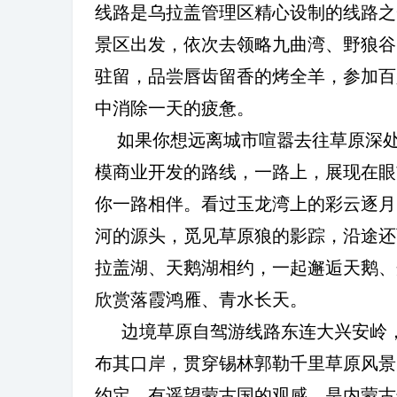
线路是乌拉盖管理区精心设制的线路之
景区出发，依次去领略九曲湾、野狼谷
驻留，品尝唇齿留香的烤全羊，参加百
中消除一天的疲惫。
如果你想远离城市喧嚣去往草原深
模商业开发的路线，一路上，展现在眼
你一路相伴。看过玉龙湾上的彩云逐月
河的源头，觅见草原狼的影踪，沿途还
拉盖湖、天鹅湖相约，一起邂逅天鹅、
欣赏落霞鸿雁、青水长天。
边境草原自驾游线路东连大兴安岭
布其口岸，贯穿锡林郭勒千里草原风景
约定，有遥望蒙古国的观感，是内蒙古