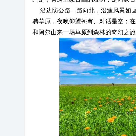
沿边防公路一路向北，沿途风景如
骋草原，夜晚仰望苍穹、对话星空；在
和阿尔山来一场草原到森林的奇幻之旅