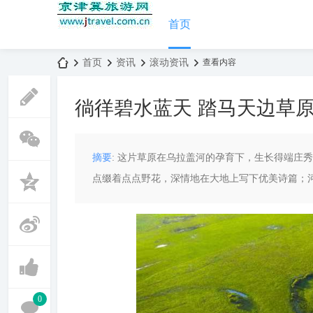
首页
首页
资讯
滚动资讯
查看内容
徜徉碧水蓝天 踏马天边草
京
›
›
›
›
摘要
: 这片草原在乌拉盖河的孕育下，生长得端庄
点缀着点点野花，深情地在大地上写下优美诗篇；河
津
0