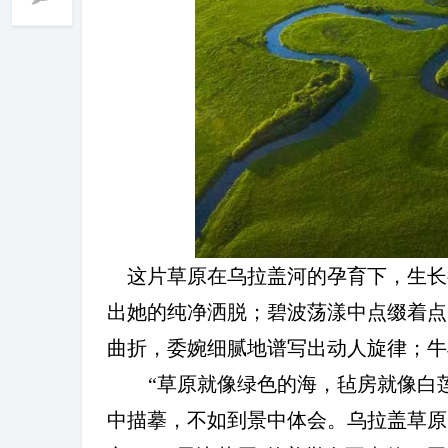
冀
这片草原在乌拉盖河的孕育下，生长
出她的纯净洒脱；碧波荡漾中点缀着点
旅
曲折，委婉细腻地谱写出动人旋律；牛
“
草原就像绿色的海，毡房就像白
中描摹，不如到景中体会。乌拉盖草原