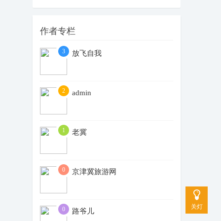
作者专栏
3
放飞自我
2
admin
1
老冀
0
京津冀旅游网
关灯
0
路爷儿