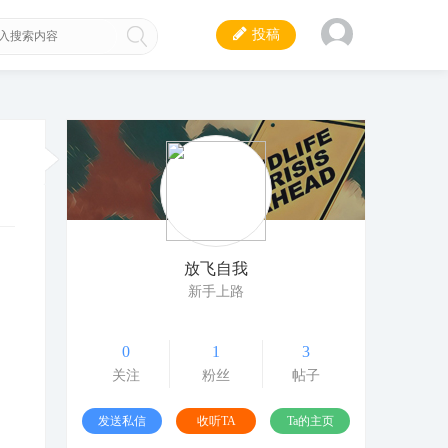
投稿
放飞自我
新手上路
0
1
3
关注
粉丝
帖子
发送私信
收听TA
Ta的主页