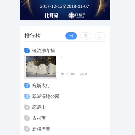
排行榜
日
周
月
镜泊湖冬捕
1
''
59506
0
巍巍太行
2
翠湖湿地公园
3
恋庐山
4
古村落
5
新疆泽普
6