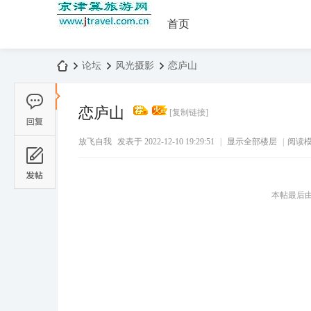
首页
论坛
风光摄影
恋庐山
恋庐山
[复制链接]
京
›
›
›
放飞自我
发表于 2022-12-10 19:29:51
|
显示全部楼层
|
阅读
本帖最后由 放
津