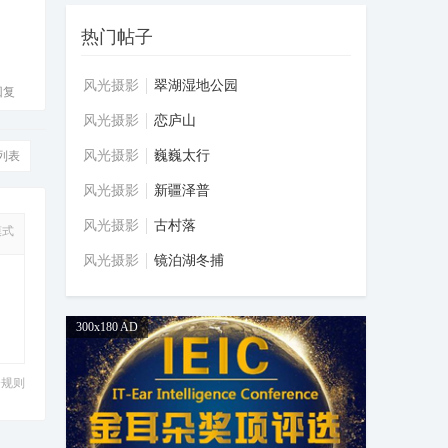
热门帖子
风光摄影
翠湖湿地公园
回复
风光摄影
恋庐山
风光摄影
巍巍太行
列表
风光摄影
新疆泽普
风光摄影
古村落
模式
风光摄影
镜泊湖冬捕
300x180 AD
分规则