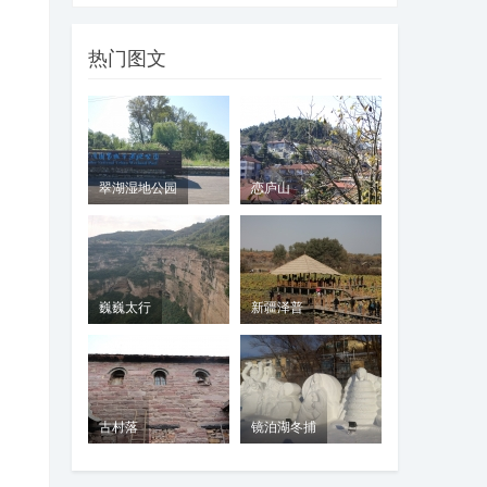
热门图文
翠湖湿地公园
恋庐山
巍巍太行
新疆泽普
古村落
镜泊湖冬捕