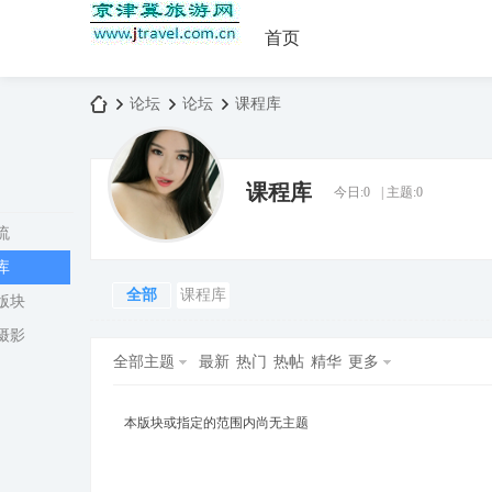
首页
论坛
论坛
课程库
课程库
今日:
0
|
主题:
0
京
»
›
›
流
库
全部
课程库
版块
摄影
全部主题
最新
热门
热帖
精华
更多
津
本版块或指定的范围内尚无主题