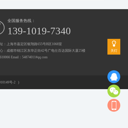
全国服务热线：
139-1019-7340
址：上海市嘉定区银翔路655号B区1068室
心：成都市锦江区东华正街42号广电仕百达国际大厦25楼
关灯
0066 Email：54874011#qq.com
10149号-2
)