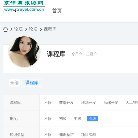
首页
论坛
论坛
课程库
课程库
今日:
0
|
主题:
0
京
»
›
›
全部
课程库
课程库:
不限
前端开发
移动开发
后端开发
人工智
津
难度:
不限
初级
中级
高级
知识类型:
不限
知识精讲
项目实战