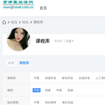
首页
论坛
论坛
课程库
课程库
今日:
0
|
主题:
0
京
»
›
›
全部
课程库
课程库:
不限
前端开发
移动开发
后端开发
人工智
津
难度:
不限
初级
中级
高级
知识类型:
不限
知识精讲
项目实战