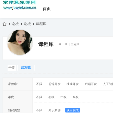
首页
论坛
论坛
课程库
课程库
今日:
0
|
主题:
0
京
»
›
›
全部
课程库
课程库:
不限
前端开发
移动开发
后端开发
人工智
津
难度:
不限
初级
中级
高级
知识类型:
不限
知识精讲
项目实战