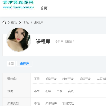
首页
论坛
论坛
课程库
课程库
今日:
0
|
主题:
0
京
»
›
›
全部
课程库
课程库:
不限
前端开发
移动开发
后端开发
人工智
津
难度:
不限
初级
中级
高级
知识类型:
不限
知识精讲
项目实战