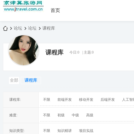
首页
论坛
论坛
课程库
课程库
今日:
0
|
主题:
0
京
»
›
›
全部
课程库
课程库:
不限
前端开发
移动开发
后端开发
人工智
津
难度:
不限
初级
中级
高级
知识类型:
不限
知识精讲
项目实战